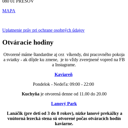
080 01 PREŠOV
MAPA
Uplatnenie práv pri ochrane osobných údajov
Otváracie hodiny
Otvorené máme štandardne aj cez víkendy, dni pracovného pokoja
a sviatky - ak dôjde ku zmene, je to vždy zverejnené vopred na FB
a Instagrame.
Kaviareň
Pondelok - Nedeľa: 09:00 - 22:00
Kuchyňa
je otvorená denne od 11.00 do 20.00
Lanový Park
Lanáčik (pre deti od 3 do 8 rokov), nízke lanové prekážky a
vnútorná lezecká stena sú otvorené počas otváracích hodín
kaviarne.