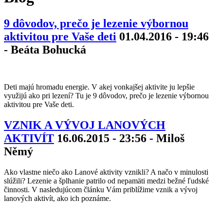
9 dôvodov, prečo je lezenie výbornou
aktivitou pre Vaše deti
01.04.2016 - 19:46
- Beáta Bohucká
Deti majú hromadu energie. V akej vonkajšej aktivite ju lepšie
využijú ako pri lezení? Tu je 9 dôvodov, prečo je lezenie výbornou
aktivitou pre Vaše deti.
VZNIK A VÝVOJ LANOVÝCH
AKTIVÍT
16.06.2015 - 23:56 - Miloš
Němý
Ako vlastne niečo ako Lanové aktivity vznikli? A načo v minulosti
slúžili? Lezenie a šplhanie patrilo od nepamäti medzi bežné ľudské
činnosti. V nasledujúcom článku Vám priblížime vznik a vývoj
lanových aktivít, ako ich poznáme.